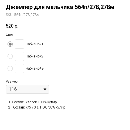
Джемпер для мальчика 564п/278,278м
SKU:
564п/278,278м
520
р.
Цвет
Набивной1
Набивной2
Набивной3
Размер
Состав: хлопок 100% кулир
Состав: х/б 70%, ПЭС 30% кулир