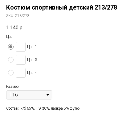
Костюм спортивный детский 213/278
SKU:
213/278
1 140
р.
Цвет
Цвет1
Цвет3
Цвет4
Размер
Состав: х/б 65%, ПЭ 30%, лайкра 5% футер