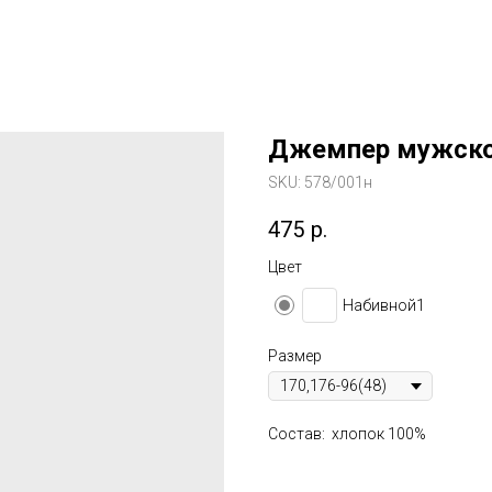
Джемпер мужско
SKU:
578/001н
475
р.
Цвет
Набивной1
Размер
Состав: хлопок 100%