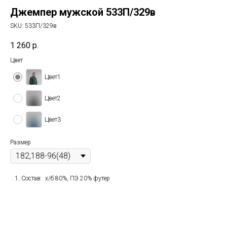
Джемпер мужской 533П/329в
SKU:
533П/329в
1 260
р.
Цвет
Цвет1
Цвет2
Цвет3
Размер
Состав: х/б 80%, ПЭ 20% футер