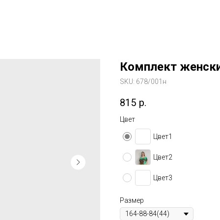
Комплект женски
SKU:
678/001н
815
р.
Цвет
Цвет1
Цвет2
Цвет3
Размер