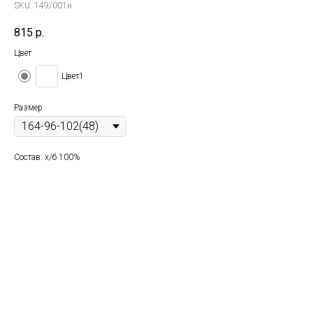
SKU:
149/001н
815
р.
Цвет
Цвет1
Размер
Состав: х/б 100%