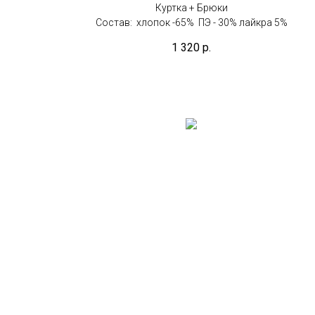
Куртка + Брюки
Состав: хлопок -65% ПЭ - 30% лайкра 5%
1 320
р.