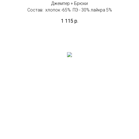
Джемпер + Брюки
Состав: хлопок -65% ПЭ - 30% лайкра 5%
1 115
р.