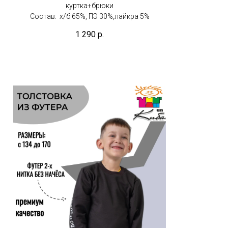
куртка+брюки
Состав: х/б 65%, ПЭ 30%,лайкра 5%
1 290
р.